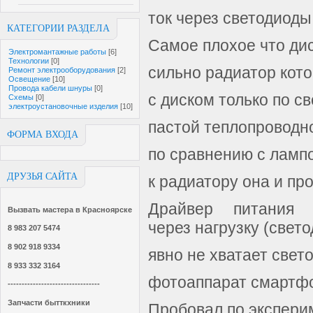
ток через светодиоды
КАТЕГОРИИ РАЗДЕЛА
Самое плохое что дис
Электромантажные работы
[6]
Технологии
[0]
сильно радиатор кото
Ремонт электрооборудования
[2]
Освещение
[10]
Провода кабели шнуры
[0]
с диском только по с
Схемы
[0]
электроустановочные изделия
[10]
пастой теплопроводн
ФОРМА ВХОДА
по сравнению с ламп
ДРУЗЬЯ САЙТА
к радиатору она и про
Драйвер питания 
Вызвать мастера в Красноярске
через нагрузку (све
8 983 207 5474
8 902 918 9334
явно не хватает свет
8 933 332 3164
фотоаппарат смартфо
---------------------------------
Запчасти бытткхники
Пробовал по экспери