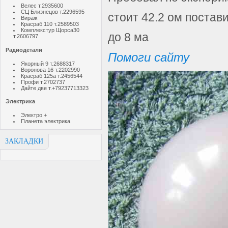
Велес т.2935600
СЦ Близнецов т.2296595
стоит 42.2 ом постав
Вираж
Красраб 110 т.2589503
Комплекстур Щорса30
до 8 ма
т.2606797
Радиодетали
Помоги сайту
Якорный 9 т.2688317
Воронова 16 т.2202990
Красраб 125а т.2456544
Профи т.2702737
Дайте две т.+79237713323
Электрика
Электро +
Планета электрика
ЗАКЛАДКИ