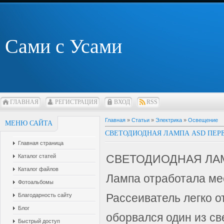
Сами с Усами
ГЛАВНАЯ
РЕГИСТРАЦИЯ
ВХОД
RSS
Главная
»
Статьи
»
Электрика
»
Освещение
МЕНЮ САЙТА
СВЕТОДИОДНАЯ ЛАМПА ASD ПЕРЕ
Главная страница
СВЕТОДИОДНАЯ ЛАМ
Каталог статей
Каталог файлов
Лампа отработала мес
Фотоальбомы
Рассеиватель легко о
Благодарность сайту
Блог
оборвался один из с
Быстрый доступ